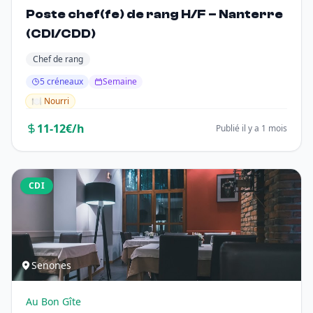
Poste chef(fe) de rang H/F – Nanterre
(CDI/CDD)
Chef de rang
5 créneaux
Semaine
🍽️ Nourri
11-12€/h
Publié il y a 1 mois
CDI
Senones
Au Bon Gîte