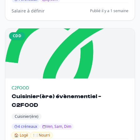
Salaire à définir
Publié il y a 1 semaine
CDD
C2FOOD
Cuisinier(ère) évènementiel -
C2FOOD
Cuisinier(ère)
4 créneaux
Ven, Sam, Dim
🏠 Logé
🍽️ Nourri