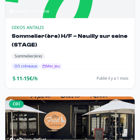
Neuilly sur seine
OIKOS ANTALIS
Sommelier(ère) H/F – Neuilly sur seine
(STAGE)
Sommelier(ère)
5 créneaux
Mer, Jeu
11-15€/h
Publié il y a 1 mois
CDI
Levallois-Perret