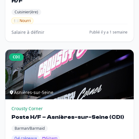
H/F
Cuisinier(ère)
🍽️ Nourri
Salaire à définir
Publié il y a 1 semaine
CDI
Asnières-sur-Seine
Crousty Corner
Poste H/F – Asnières-sur-Seine (CDI)
Barman/Barmaid
4 créneaux
6j/sem