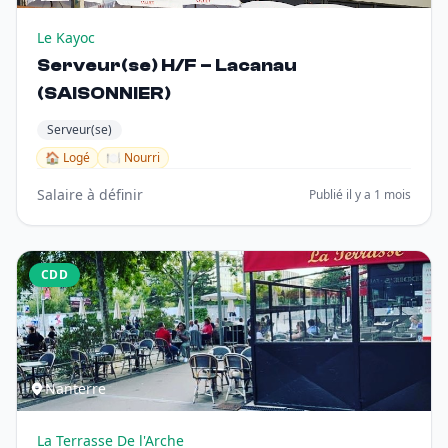
Le Kayoc
Serveur(se) H/F – Lacanau
(SAISONNIER)
Serveur(se)
🏠 Logé
🍽️ Nourri
Salaire à définir
Publié il y a 1 mois
CDD
Nanterre
La Terrasse De l'Arche