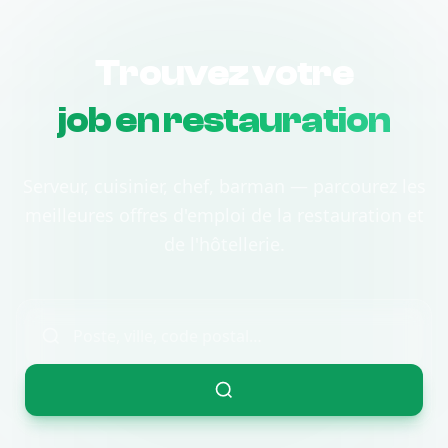
Trouvez votre
job en restauration
Serveur, cuisinier, chef, barman — parcourez les
meilleures offres d'emploi de la restauration et
de l'hôtellerie.