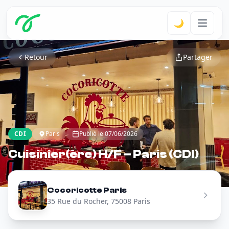
🌙
Retour
Partager
CDI
Paris
Publié le 07/06/2026
Cuisinier(ère) H/F – Paris (CDI)
Cocoricotte Paris
35 Rue du Rocher, 75008 Paris